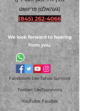
געהאלטן פּריוואַט)
(845) 262-4066
We look forward to hearing
from you.
Facebook: Lev Tahor Survivor
Twitter: LevTsurvivors
YouTube: Faudak