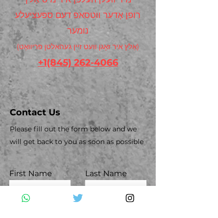
רופן אָדער ווטסאפ דעם ספּעציעלע
נומער
(אַלץ איר זאָגן וועט זיין געהאלטן פּריוואַט)
+1(845) 262-4066
Contact Us
Please fill out the form below and we
will get back to you as soon as possible
First Name
Last Name
Email
Subject