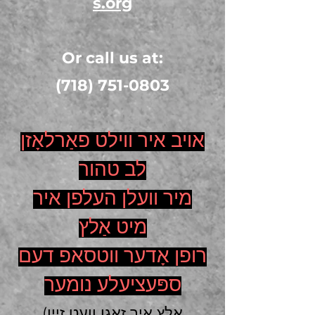
s.org
Or call us at:
(718) 751-0803
אויב איר ווילט פאַרלאָזן
לב טהור
מיר וועלן העלפן איר
מיט אַלץ
רופן אָדער ווטסאפ דעם
ספּעציעלע נומער
(אַלץ איר זאָגן וועט זיין