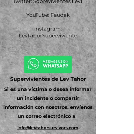
Twitter: Sobrevivientes LevT
YouTube: Faudak
Instagram:
LevTahorSuperviviente
Supervivientes de Lev Tahor
Si es una víctima o desea informar
un incidente o compartir
información con nosotros, envíenos
un correo electrónico a
info@levtahorsurvivors.com