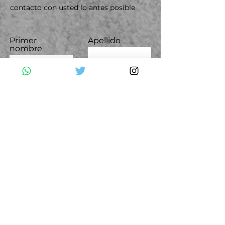
contacto con usted lo antes posible
Primer
Apellido
nombre
Correo
Tema
electrónico
Déjanos un mensaje...