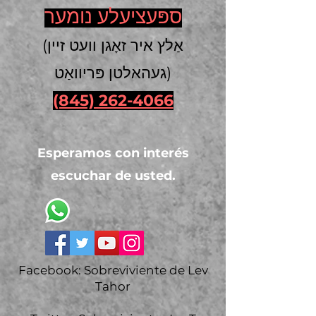
ספּעציעלע נומער
(אַלץ איר זאָגן וועט זיין
געהאלטן פּריוואַט)
(845) 262-4066
Esperamos con interés
escuchar de usted.
Facebook: Sobreviviente de Lev
Tahor