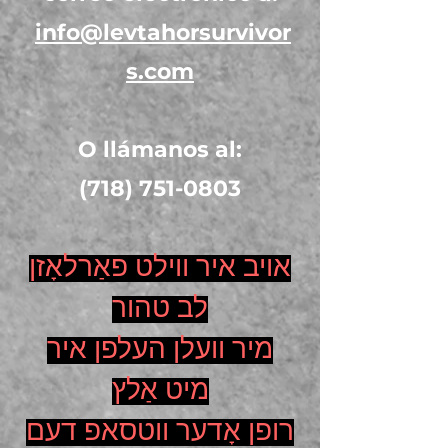
info@levtahorsurvivor
s.com
O llámanos al:
(718) 751-0803
אויב איר ווילט פאַרלאָזן
לב טהור
מיר וועלן העלפן איר
מיט אַלץ
רופן אָדער ווטסאפ דעם