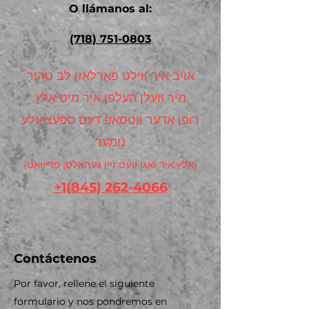
O llámanos al:
(718) 751-0803
אויב איר ווילט פאַרלאָזן לב טהור
מיר וועלן העלפן איר מיט אַלץ
רופן אָדער ווטסאפ דעם ספּעציעלע
נומער
(אַלץ איר זאָגן וועט זיין געהאלטן פּריוואַט)
+1(845) 262-4066
Contáctenos
Por favor, rellene el siguiente
formulario y nos pondremos en