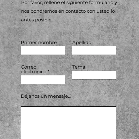
Por favor, rellene el siguiente formulario y
nos pondremos en contacto con usted lo
antes posible
Primer nombre
Apellido
Correo
Tema
electrónico
Déjanos un mensaje...