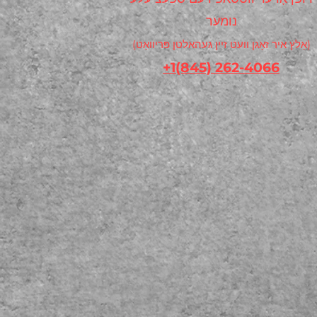
נומער
(אַלץ איר זאָגן וועט זיין געהאלטן פּריוואַט)
+1(845) 262-4066