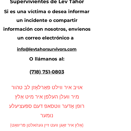
Supervivientes de Lev Tahor
Si es una víctima o desea informar
un incidente o compartir
información con nosotros, envíenos
un correo electrónico a
info@levtahorsurvivors.com
O llámanos al:
(718) 751-0803
אויב איר ווילט פאַרלאָזן לב טהור
מיר וועלן העלפן איר מיט אַלץ
רופן אָדער ווטסאפ דעם ספּעציעלע
נומער
(אַלץ איר זאָגן וועט זיין געהאלטן פּריוואַט)