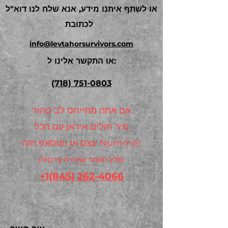
או לשתף איתנו מידע, אנא שלח לנו דוא"ל
לכתובת
info@levtahorsurvivors.com
או התקשר אלינו ל:
(718) 751-0803
אם אתה מתייחס לב טהור
מיר חולים איראן עם הכל
עצם או ווטסאפ הזה Nummer
(אלץ תאמר שתהיה פרטית)
+1(845) 262-4066